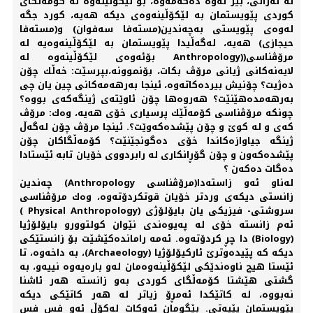
لە نەزانی، بیر لەوە دەكەمەوە، بۆ لێكۆڵینەوە لە كۆمەڵگای
كوردی پێویستمان بە لێكۆڵینەوەی دیكە هەیە، كورد جگە
لەوەی پێویستی بەچەندین(مستەفا سەفوان) و(مستەفا
حیجازی) هەیە، لەگەڵیدا پێویستمان بە لێكۆڵینەوەیە لە
مرۆڤناسی((Anthropology بۆئەوەی لێكۆڵینەوە لە
لایەنەكانی ژیانی مرۆڤ بكات، بۆنموونە،بپرسێت: خەڵك چۆن
دەژیت؟ چۆنیش بیردەكاتەوە، ئینجا بەرهەمەكانی چین یان چی
بەرهەمدەهێنێت؟ هەروەها چۆن ئاوێتەی ژینگەكەی بووە؟
چونكە مرۆڤناسی كۆمەڵێك پرسیاری خۆی هەیە، وەك: مرۆڤ
كەی و لە كوێ و چۆن پێشدەكەوێت؟. ئینجا مرۆڤ چۆن لەگەڵ
ژینگە جیاوازەكاندا خۆی دەگونجێنێت؟ كۆمەڵگاكان چۆن
پێشدەكەون و چۆن گۆڕانكاری لە رابردووی خۆیان تابە ئێستادا
دەگات دەكەن ؟
لەناو ئەو زاستەدا(مرۆڤناسی Anthropology) چەندین
زانستی دیكەی وردتر خۆیان قوتكردۆتەوە، وەك مرۆڤناسی
سروشتی- فیزیكی یان بایۆلۆژی (Physical Anthropology )
ئەم زانستە خۆی لە پەیوەندی نێوان كولتوورو بایۆلۆژیا
(Biology) دا چڕ كردۆتەوە. ئەمە راماندەكێشێت بۆ زانستێكی
دیكە كە پێیدەوترێ ئاركیۆلۆژیا (Archaeology)، بە داخەوە، تا
ئێستا هیچ ناوەندێكی لێكۆڵینەوەمان لەو بارەیەوە نییەو، بە
گشتی هێشتا كۆمەڵگای كوردی بەو زانستە هەر ئاشنا
نەبووە، لە كاتێكدا ئەمڕۆ زیاتر لە هەر كاتێكی دیكە
پێویستمان پێیەتی. بێگومان ئەوكات لەكۆڵ ئەو فس فس