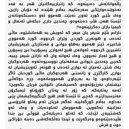
پاڵەوانانەش دەبینەوە، كە زانیارییەكانیان هەر بە قەد
نەخوێندەوارێكی سەرەتاییە، بەڵام هێندە لە خۆیان رازین،
وەك بڵێی كورد ئەوی نەبێت، هەموو ئەو دەستكەوتانەی
ئێستا هەن، قڵپ دەبنەوەو، چەندین جاری دیكەش ئەنفال و
كیمیا باران دەكرێینەوە!!.
نازانم بڵێم شیعر یان میعر كە ئەویش بە هەمانشێوە، ماڵی
ئەدەب و هونەری كوردی وێران كردووە، كورد هەمووی
شاعیرە، ئیتر هەموو بەهاو جوانی و فەنتازیای شیعریشیان
ناشیرین كردووە. ئەوانەی هیچ لەبواری پسپۆریدا بێ پسپۆرن
و هیچ لەبار نەبوون، وەك ئەوانە وان كە نازانن شیعر چییە،
كەچی چەندین دیوانی سەقەتیان نووسیوەتەوە. هەردوكیان
یەك شتن، ئەمیان لە بواری ئەدەب و هونەر، ئەویتریشیان لە
بواری كارگێڕی و زانستی. هەردوكیان ماڵی كوردیان ئاگر
تێبەرداوەو، وا بە بەرچاوی هەموومانەوە، چڕە دوكەڵی
نیشتمان بەرزبۆتەوەو، كەسیشمان ناتوانین فریای بكەوین!.
ئەمە پەتایەكە، كە زۆر لە پەتای كۆڕۆناو ئیمیكرۆن
مەترسیدارترە، كەچی تا ئێستا هەر هیچ گرنگییەكیشمان پێی
نەداوە. بەڵام كوڕگەلینە، ئەگەر فریای ئەم پەتاو ڤایرۆسی
نەزانینە نەكەوین، هەموومان لەناودەبات و وەك ئەو
كەشتییەی لێدێت، كە لەناو دەریایەكی قووڵی بێ بندا
قڵپدەبێتەوەو وەرگەڕێت و ئینجا خەڵكەكەشی دەبنە خۆراكی
حوت و قرش .