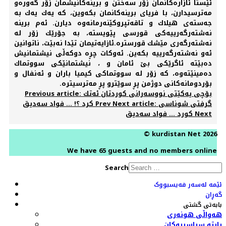
ئێستا ئازارەكانمان زۆر سەختن و برینەكانیشمان زۆر گەورەو
مەترسیدارن، با فریای برینەكانمان بكەوین، كە یەك یەك بە
جەستەی هیلاك و تاقەتپروكێنەرمانەوە دیارن. ئەم برینە
نەشتەرگەرییەكی قورسی پێویستە، بە جۆرێك زۆر لە
نەشتەرگەری مێشك قورسترە.ئازایەتیمان تێدا نەبێت، ناتوانین
ئەو نەشتەرگەرییە بكەین. ئەوكات چڕە دوكەڵی نیشتمانیش
دەبێتە ئاگرێكی بێ ئامان و ، نیشتمانێكی سووتماك
دەمینێتەوە، كە زۆر لە سووتماكی كیمیا باران و ئەنفال و
بۆردومانەكانی دوژمن پڕ سوێترو پڕ مەترسیترە.
Previous article: بۆچی یەكێتی نووسەرانی كوردتان ئەتك
Next article: گرفتی شوناسی
Prev
كرد ؟! ... فواد سەدیق
Next
كورد ... فواد سەدیق
© kurdistan Net 2026
We have 65 guests and no members online
Search
ئێمە لەسەر فەیسبووک
گەڕان
بابەتی گشتی
هەواڵی هونەری
پارتە سیاسییەکان