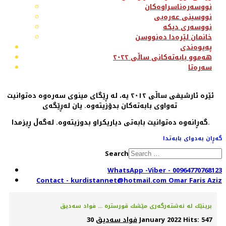
نووسەرەناسراوەکان
نووسینی عەرەبی
نووسەری دیکە
خانمان لێرەدا دەنووسن
پەیوەندی
هەموو بابەتەکانی ساڵی ٢٠٢٢
سەرەتا
ئێرە ئارشیفی ساڵی ٢٠١٢ یە، لە ڕێگای مینوی سەرەوە دەتوانیت
تەواوی بابەتەکان بدۆزیتەوە. یان لەڕێگەی
گەڕانەوە دەتوانیت بابەتی دیاریکراو بدوزیتەوە. لەگەڵ ڕیزمدا.
گەڕان بەدوای بابەتدا
Search
WhatsApp -Viber - 00964770768123
Contact - kurdistannet@hotmail.com Omar Faris Aziz
برینێك لە نەشتەرگەری مێشك قورسترە ... فواد سەدیق
Hits: 547
30 January 2022
فواد سەدیق