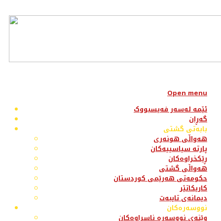
Open menu
ئێمە لەسەر فەیسبووک
گەڕان
بابەتی گشتی
هەواڵی هونەری
پارتە سیاسییەکان
ڕێکخراوەکان
هەواڵی گشتی
حکومەتی هەرێمی کوردستان
کاریکاتێر
دیمانەی تایبەت
نووسەرەکان
وێنەی نووسەرە ناسراوەکان