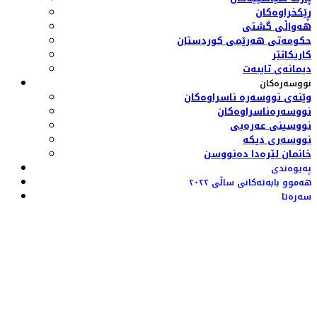
ڕێکخراوەکان
هەواڵی گشتی
حکومەتی هەرێمی کوردستان
کاریکاتێر
دیمانەی تایبەت
نووسەرەکان
وێنەی نووسەرە ناسراوەکان
نووسەرەناسراوەکان
نووسینی عەرەبی
نووسەری دیکە
خانمان لێرەدا دەنووسن
پەیوەندی
هەموو بابەتەکانی ساڵی ٢٠٢٢
سەرەتا