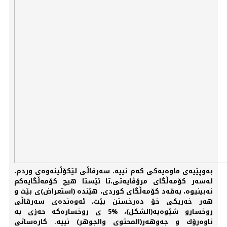
بەوپێیەی ماوەیەكی كەم نییە، سەرقاڵی لێكۆڵینەوەی وردم،
لەسەر كۆمەڵگای مرۆڤایەتی،تا ئێستا هیچ كۆمەڵگایەكم
نەبینیوە، بەقەد كۆمەڵگای كوردی، هێندە (استعراض)ی بێت و
هەر خەریكی خۆ دەرخستن بێت، ئەوەندەی سەرقاڵی
روخسارو شێوەیە(الشكل)، %5 ی روخسارەكە حەزی بە
ناوەرۆك و جەوهەر(المحتوى والجوهر) نییە. كارەساتی