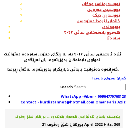
نووسەرەناسراوەکان
نووسینی عەرەبی
نووسەری دیکە
خانمان لێرەدا دەنووسن
پەیوەندی
هەموو بابەتەکانی ساڵی ٢٠٢٢
سەرەتا
ئێرە ئارشیفی ساڵی ٢٠١٢ یە، لە ڕێگای مینوی سەرەوە دەتوانیت
تەواوی بابەتەکان بدۆزیتەوە. یان لەڕێگەی
گەڕانەوە دەتوانیت بابەتی دیاریکراو بدوزیتەوە. لەگەڵ ڕیزمدا.
گەڕان بەدوای بابەتدا
Search
WhatsApp -Viber - 00964770768123
Contact - kurdistannet@hotmail.com Omar Faris Aziz
Hits: 369
21 April 2022
بورهان شێخ ره‌ئوف