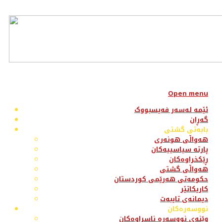
Open menu
ئێمە لەسەر فەیسبووک
گەڕان
بابەتی گشتی
هەواڵی هونەری
پارتە سیاسییەکان
ڕێکخراوەکان
هەواڵی گشتی
حکومەتی هەرێمی کوردستان
کاریکاتێر
دیمانەی تایبەت
نووسەرەکان
وێنەی نووسەرە ناسراوەکان