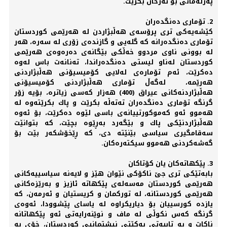
په‌رله‌مانی‌ بۆ ته‌رخان بكرێت.
2. تۆماری‌ ده‌نگده‌ران
كێشه‌یه‌كی‌ تری‌ پرۆسه‌ی‌ هه‌ڵبژاردن له‌ هه‌رێمی‌ كوردستان
تۆماری‌ ده‌نگده‌رانه‌ كه‌ گله‌یی‌ و گازنده‌ی‌ زۆری‌ له‌ سه‌ره‌، هه‌ر
له‌ بوونی‌ ناوی‌ مردوو خه‌ڵكی‌ بێگانه‌ی ده‌ره‌وه‌ی‌ هه‌رێمی‌
كوردستان له‌ناو لیستی ده‌نگده‌راندا، ته‌نانه‌ت باس له‌وه‌
ده‌كرێت، ئه‌م تۆماره‌ی‌ له‌لایی‌ كۆمیسیۆنی‌ هه‌ڵبژاردنی‌
هه‌رێمه‌، له‌گه‌ڵ تۆماری‌ هه‌ڵبژاردنی‌ كۆمیسیۆنی‌
هه‌ڵبژاردنه‌كانی‌ عیراق (400) هه‌زار كه‌سی‌ زیاتره‌، بۆیه‌ زۆر
گرنگه‌ تۆماری‌ ده‌نگده‌ران ته‌ته‌ڵه‌ بكرێت و پاك بكرێته‌وه‌ له‌
هه‌موو ئه‌و كه‌موكورتییانه‌ی‌ باسی‌ لێوه‌ ده‌كرێت، بۆ ئه‌وه‌
هه‌ڵبژاردنێكی‌ پاك و بێگه‌رد به‌ڕێوه‌ بچێت، كه‌ بتوانێت
سه‌قامگیری‌ سیاسی‌ بێنێته‌ دی‌، كه‌ ڕێخۆشكه‌ر بێت بۆ
گه‌شه‌كردنی‌ هه‌موو سیكته‌ره‌كان.
3. پێكهاته‌كان یان كۆتاكان
بابه‌تێكی‌ تری‌ جێ‌ ناكۆكی‌ نێوان هێز و لایه‌نه‌ سیاسییه‌كانی‌
هه‌رێمی‌ كوردستان مه‌سه‌له‌ی‌ پێكهاته‌ ئازیز و به‌رێزه‌كانی‌
هه‌رێمی‌ كوردستانه‌، له‌ توركمان و كریستیان و ئه‌رمه‌ن، كه‌
یازده‌ كورسییان بۆ دیاریكراوه‌ له‌ یاسای‌ پێشوودا، ئه‌وه‌ی‌
گرنگه‌ كه‌س نكوڵی‌ له‌ ماف و نوێنه‌رایه‌تی‌ ئه‌و پێكهاتانه‌
ناكات و به‌ تایبه‌تی‌ یه‌كێتی‌ نیشتمانیی‌ كوردستان، خۆی‌ به‌