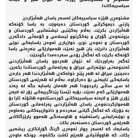
سیاسییه‌كاندا.
مشتومڕی هێزه‌ سیاسییه‌كان له‌سه‌ر یاسای هه‌ڵبژاردن
پارتی‌ دیموكراتی‌ كوردستان ده‌یه‌وێت به‌ یاسا كۆنه‌كه‌
هه‌ڵبژاردن بكرێت، به‌ڵام یه‌كێتیی‌ نیشتمانیی‌ كوردستان و
بزوتنه‌وه‌ی‌ گۆران و یه‌كگرتوو ئیسلامی‌ و كۆمه‌ڵی‌ دادگه‌ری‌
كوردستان و نه‌وه‌ی‌ نوێ، خوازیاری‌ ئه‌وه‌ن یاسایه‌كی‌ نوێی
هه‌ڵبژاردن دانرێت یان هیچ نه‌بێت هه‌موارێكی‌ بنه‌ڕه‌تی‌ یاسا
كۆنه‌كه‌ بكرێت كه‌ له‌گه‌ڵ رۆحی‌ سه‌رده‌مدا بگونجێت .
ئه‌گه‌ر به‌راوردێك له‌ نێوان هه‌ردوو یاسای‌ هه‌ڵبژاردنی‌
ئه‌نجومه‌نی‌ نوێنه‌رانی‌ عیراق و په‌رله‌مانی‌ كوردستاندا بكه‌ین،
ده‌بینین عیراق له‌ هه‌ر پێنج خوله‌كه‌ی‌ هه‌ڵبژاردندا هه‌ر جاره‌ی‌
یاسایه‌كی‌ تایبه‌تی‌ بۆ ده‌ركراوه‌، به‌ڵام له‌ هه‌رێمی‌ كوردستان
له‌ سی‌ ساڵی‌ رابردوودا هه‌ر هه‌مان یاسایه‌ جگه‌ له‌ چه‌ند
هه‌موارێكی‌ كه‌م نه‌بێت، بۆیه‌ ئێستا پێداگرییه‌كی‌ زۆر له‌ لایه‌ن
زۆری‌ هێز و لایه‌نه‌ سیاسییه‌كانی كوردستانه‌وه‌ هاتۆته‌ ئارا بۆ
هه‌مواركردنه‌وه‌ی‌ یاسای‌ هه‌ڵبژاردنی‌ په‌رله‌مانی‌ كوردستان
به‌ جۆرێك كه‌ له‌گه‌ڵ گیانی‌ سه‌رده‌م و داخوازییه‌كانی جه‌ماوه‌ر
و نوێنه‌رایه‌تی‌ راسته‌قینه‌ و هاوسه‌نگی‌ هه‌موو پارێزگاكانی‌
هه‌رێمی‌ كوردستان ده‌سته‌به‌ر بكات .
یاسایه‌ك كه‌ له‌سه‌ر چوار ته‌وه‌ری‌ گرنگ گۆڕانكاری‌ ریشه‌یی‌
بكات، كه‌ هاووڵاتیانی‌ هه‌رێم ئاشت بكاته‌وه‌، چونكه‌ ماوه‌ی‌