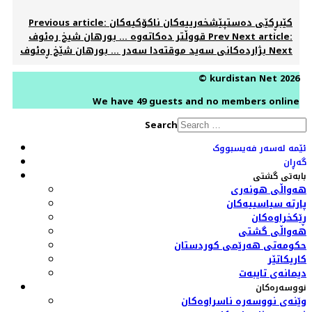
Previous article: كێبڕكێی ده‌ستپێشخه‌رییه‌كان ناكۆكیه‌كان
Next article:
Prev
قووڵتر ده‌كاته‌وه‌ ... بورهان شیخ ره‌ئوف
Next
بژارده‌كانی‌ سەید موقتەدا سه‌در ... بورهان شێخ ڕەئوف‌
© kurdistan Net 2026
We have 49 guests and no members online
Search
ئێمە لەسەر فەیسبووک
گەڕان
بابەتی گشتی
هەواڵی هونەری
پارتە سیاسییەکان
ڕێکخراوەکان
هەواڵی گشتی
حکومەتی هەرێمی کوردستان
کاریکاتێر
دیمانەی تایبەت
نووسەرەکان
وێنەی نووسەرە ناسراوەکان