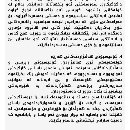
داكۆكیكاری‌ سه‌رسه‌ختی‌ ئه‌و پێكهاتانه‌ ده‌زانێت، به‌ڵام له‌
خوله‌كانی‌ پێشوودا كورسی‌ ئه‌و پێكهاتانه‌ قۆرخ كراوه‌
له‌لایه‌ن لایه‌نێكی‌ سیاسییه‌وه‌ و ده‌ستی‌ به‌سه‌رداگیراوه‌، بۆ
مه‌رامه‌كانی‌ خۆی‌، كه‌ به‌رامبه‌ر لایه‌نه‌ سیاسییه‌ ركابه‌ره‌كانی‌
خۆی‌ به‌كاریان ده‌هێنێت، ئیتر كاتی‌ ئه‌و هاتووه‌ تۆماری‌
ده‌نگده‌رانی‌ ئه‌و پێكهاتانه‌ جیابكرێته‌وه‌ به‌ جۆرێك هیچ كه‌س
و لایه‌نێكی‌ سیاسی‌ ده‌سه‌ڵاتدار نه‌توانێت ئه‌و مافه‌یان لێ
بسێنێته‌وه‌ و بۆ خۆی‌ ده‌ستی‌ به‌ سه‌ردا بگرێت.
4. كۆمیسیۆنی‌ هه‌ڵبژاردنه‌كانی‌ هه‌رێم
كۆڵه‌كه‌یه‌كی‌ تری‌ هه‌ڵبژاردن، كۆمیسیۆنی‌ راپرسی‌ و
هه‌ڵبژاردنه‌كانی‌ هه‌رێمه‌، ئه‌ویش ماوه‌ی‌ یاسایی‌ كاركردنی‌
ته‌واوبووه‌ و به‌سه‌رچووه‌، كه‌ ده‌كرێت ئه‌ویش رێك بخرێته‌وه‌
به‌شێوه‌یه‌كی‌ هاوسه‌نگ و بێ لایه‌نانه‌ كه‌ بتوانێت
سه‌رپه‌رشتی‌ پرۆسه‌ی‌ هه‌ڵبژاردنه‌كه‌ به‌ شێوه‌یه‌كی‌
پیشه‌ییانه‌ بكات، دوور له‌ ده‌ستوه‌ردان.
له‌ كۆتاییدا هیچ به‌هانه‌ و بیانووییه‌ك نییه‌ بۆ دروستكردنی‌
به‌ربه‌ست و گرفت بۆ گۆڕین و هه‌مواركردنه‌وه‌ی‌ یاسای‌
هه‌ڵبژاردن، جگه‌ له‌ هه‌وڵدان بۆ قۆرغكردن و خۆسه‌پاندن، له‌
كاتێكدا ئه‌م یاسایه‌ له‌ چوار چێوه‌ی‌ ئه‌و یاسا و باباتانه‌یه‌ كه‌
ده‌بێت سازانی‌ نیشتمانی‌ له‌سه‌ر بكرێت.