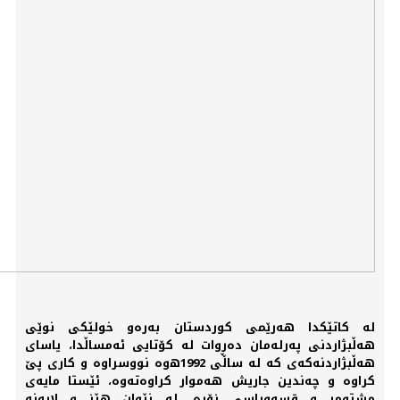
له‌ كاتێكدا هه‌رێمی‌ كوردستان به‌ره‌و خولێكی‌ نوێی
هه‌ڵبژاردنی‌ په‌رله‌مان ده‌ڕوات له‌ كۆتایی‌ ئه‌مساڵدا، یاسای‌
هه‌ڵبژاردنه‌كه‌ی‌ كه‌ له‌ ساڵی‌ 1992ه‌وه‌ نووسراوه‌ و كاری‌ پێ
كراوه‌ و چه‌ندین جاریش هه‌موار كراوه‌ته‌وه‌، ئێستا مایه‌ی‌
مشتومڕ و قسه‌وباسی‌ زۆره‌، له‌ نێوان هێز و لایه‌نه‌