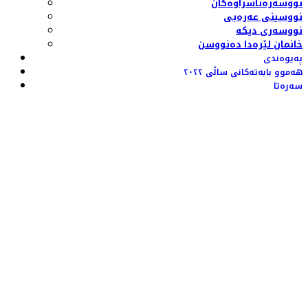
نووسەرەناسراوەکان
نووسینی عەرەبی
نووسەری دیکە
خانمان لێرەدا دەنووسن
پەیوەندی
هەموو بابەتەکانی ساڵی ٢٠٢٢
سەرەتا