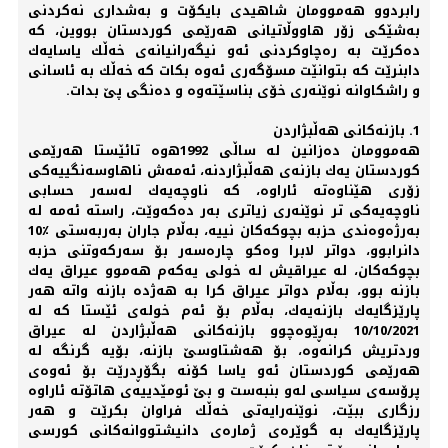
رابردوو هه‌موومان شاهیدی‌ بایكۆت و به‌شداری نه‌كردنی‌
به‌شێكی‌ زۆر هاووڵاتیانی‌ هه‌رێمی‌ كوردستان بووین، كه‌
ده‌كرێت به‌ ره‌چاوكردنی‌ ئه‌و نیگه‌رانیانه‌ی‌ خه‌ڵك یاسایه‌ك
دابنرێت كه‌ بتوانێت مسۆگه‌ری‌ ئه‌وه‌ بكات كه‌ خه‌ڵك به‌ ئاسانی‌
و راشكاوانه‌ نوێنه‌ری‌ خۆی‌ بناسێته‌وه‌ و ده‌نگی‌ پێ‌ بدات.
1. بازنه‌كانی‌ هه‌ڵبژاردن
هه‌موومان ده‌زانین له‌ ساڵی‌ 1992ه‌وه‌ تائێستا هه‌رێمی‌
كوردستان یه‌ك بازنه‌ی‌ هه‌ڵبژاردنه‌، ئه‌مه‌ش ناهاوسه‌نگییه‌كی‌
زۆری‌ هێناوه‌ته‌ ئاراوه‌، كه‌ ناوچه‌یه‌ك له‌سه‌ر حسابی‌
ناوچه‌یه‌كی‌ تر نوێنه‌ری‌ زیاتری‌ به‌ر ده‌كه‌وێت، راسته‌ ئه‌مه‌ له‌
به‌رژه‌وه‌ندی‌ حزبه‌ بچوكه‌كان نییه‌، به‌ڵام جاران به‌ربه‌ستی‌ ٪10
دانرابوو، دواتر لابرا وه‌كو چاره‌سه‌ر بۆ سه‌ركه‌وتنی‌ حزبه‌
بچوكه‌كان، له‌ عیراقیش له‌ خولی‌ یه‌كه‌م هه‌موو عیراق یه‌ك
بازنه‌ بوو، به‌ڵام دواتر عیراق كرا به‌ هه‌ژده‌ بازنه‌ واته‌ هه‌ر
پارێزگایه‌ك بازنه‌یه‌ك، به‌ڵام بۆ ئه‌م خوله‌ی‌ ئێستا كه‌ له‌
10/10/2021 به‌ڕێوه‌چوو بازنه‌كانی‌ هه‌ڵبژاردن له‌ عیراق
وردتریش كرانه‌وه‌، بۆ هه‌شتاوسێ‌ بازنه‌، بۆیه‌ گرنگه‌ له‌
هه‌رێمی‌ كوردستان ئه‌و یاسا كۆنه‌ بگۆڕدرێت بۆ ئه‌وه‌ی‌
پرۆسه‌ی‌ سیاسی‌ له‌و بنبه‌ست و بێ ئومێدییه‌ی‌ هاتۆته‌ ئاراوه‌
رزگاری ببێت، نوێنه‌رایه‌تی‌ خه‌ڵك فراوان بكرێت و هه‌ر
پارێزگایه‌ك به‌ گوێره‌ی‌ ژماره‌ی‌ دانیشتووانه‌كانی‌ كورسی‌