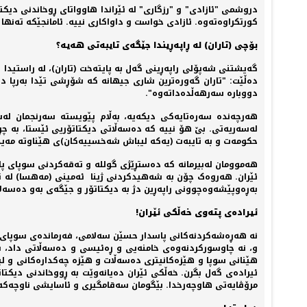
دروشمی "ئازادی" و "رزگاری" لە ئێراندا هاوواتای ڕوخاندنی دیک
کورتکراوەتەوە. ئازادی خواست و داواکاری نییە. ئامانجێکە تەنها 
بۆچی (تاران) لە ڕاپەڕیندا جێگەی تایبەتی هەیە؟
گەیشتنی شەپۆلی راپەڕینی گەل بە پایتەخت (تاران)، لە راستیدا 
دەڵێت: "تاران گەورەترین شاری جیهانە کە شۆڕشی تێدا بەرپا دە
دووبارە سەرهەڵدەداتەوە".
هەرچەندە سەرەتایەکی دیکەیە، بەڵام پێویستە سەرنجمان لەسەر
لەسەریەتی. بێ هۆ نییە کە دەسەڵاتی دیکتاتۆریی ئێستا، بە چڕ
حکومەت و بە تایبەت (یەکە لیباش شەخسییەکان)ی هێناوتە مەی
ئێران. هەروەک چۆن بە شەهیدکردنی ژینا ئەمینی (مەهسا) لە تار
بەڕەوپێشەوەچوونی راپەڕین دژ بە دیکتاتۆر و جێگەی بەو دەسەلات
ئیرادەی پتەوی خەڵکی ئێران!
نە هەڕەشەکردنەکانی پاسدار حسێن سەلامی، فەرماندەی سوپای پاسد
و، نە چاوسورکردنەوەی خامنەیی و ڕەئیسی و دەسەڵاتی داد، برین
هێنانی سوپا و هێزەکانیتری دەسەڵات و هێزە چەکدارەکانی و ل
ئیرادەی گەل بگرن. خەڵکی ئێران دەیانەوێت بە ڕووخاندنی دیکت
مرۆڤایەتی هاوچەرخدا. بێگومان سەقامگیری و ئاسایشی ناوچەکە