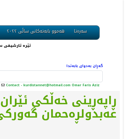
سەرەتا
هەموو بابەتەکانی ساڵی ٢٠٢٢
ئێرە ئارشیفی ساڵی ٢٠١٢ یە، لە ڕێگای مینوی سەرەوە دەتوانیت تەواوی بابەتەکان بدۆزیتەوە. یان لەڕێگەی
گەڕان بەدوای بابەتدا
Contact - kurdistannet@hotmail.com Omar Faris Aziz
ڕاپەڕینی خەڵکی ئێران 
عەبدولڕەحمان گەورک