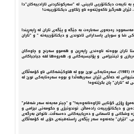
ە تایبەت دیکتاتۆریی ئایینی، لە "سەرکوتکردنی ئازادییەکان"دا
 ئێران هەرگیز ناکەوێتەوە ناو زلکاوی دیکتاتۆرییەت!
 مەسعوود رەجەوی سەبارەت بە جێگە و پێگەی تاران لە ڕاپەڕیندا
ی شا و سوپای پاسدارانی ئاخوندی و دیکتاتۆرییەتە " و "تاران
تا تاران بووەتە ناوەندی ڕاپەڕین و هەموو سەرنج و چاوەکان
بازی و ئینتیزامی و پۆلیسیەکانی و، هەروەها لقە جیاجیاکانی
هەموومان لەبیرمانە کە دەستڕێژی گوللە و تەقەکردنی سوپای پاسداران لە گەورەترین خۆپیشاندانی خەڵکی تاران لە ٣٠ی خەرمانانی ساڵی ١٣٦٠ (1981)، سەرەتایەکی نوێ بوو لە هاوکێشەکانی ناو کۆمەڵگای
شتیوانی لە خەڵکی ئێران سەریهەڵدا و بووە سەرەتایەکی نوێ لە
ە "تاران" پان بکرێتەوە!
مڕۆ ڕۆژی کۆتایی ئاژاوەنانەوەیە!" و "چیتر مەیەنە سەر شەقام"
ەبن و دیکتاتۆرییەت رادەماڵن. توندوتیژی و حکومەتی نیزامی و
وشکانی و ئاسمانی و دەریاییەکانی دەسەڵات، ناتوانن بەرگەی
تی، "ئێران" بخەنەوە سەر پێگەی ڕاستەقینەی خۆی لە کۆمەڵگای