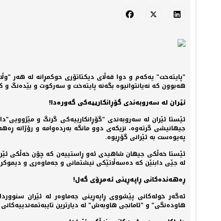
"پایتەخت" یەکەم و دوا قەڵای دیکتاتۆری حوکمڕانە لە هەر "وڵ
هەبوون کە نەیانتوانیوە بگەنە پایتەخت و سەرکوت و بێدەنگ و ک
ئێران لە سەروبەندی گۆڕانکارییەکی گەورەدا!
ئێستا ئێران لە سەروبەندی "گۆڕانکارییەکی گرنگ و مێژوویی"دای
جیهانیشی گرتەوە، نزیکەی دوو مانگە بەردەوامە و رۆژانە ڕەه
پەیوەست بە ئێرانی گۆڕیوە.
ئێستا خەڵکی جیهان شاهیدی ئەو ڕاستییەن کە چۆن خەڵکی ئێران ڕ
لە جێی دابنێن کە دەسەڵاتێکی نیشتمانی و جەماوەری و دیموکرات
ڕەهەندەکانی ڕاپەڕینی ئەمڕۆی گەل!
ئەگەر خولەکانی پێشووی ڕاپەڕینی جەماوەر لە ئێران سنووردار
هاودەنگی" و "ئامانجی هاوبەش" لە دیارترین تایبەتمەندییەکانی 