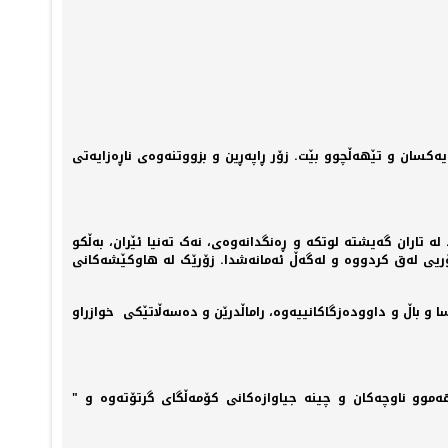
کسان و تێهەڵچوو بێت. زۆر ڕاپەڕین و بزووتنەوەی ناڕەزایەتی
 تاران گەیشتە لوتکە و ڕەنگدانەوەی، نەک تەنیا ئێران، بەڵکو
ۆریی لەق کردووە و لەگەڵ ئەمانەشدا. زۆرێک لە هاوکێشەکانی
و باڵ و داوودەزگاکانییەوە، راماڵدرێن و دەسەڵاتێکی خوازراو
هەموو ناوچەکان و چینە جیاوازەکانی کۆمەڵگای گرتۆتەوە و "