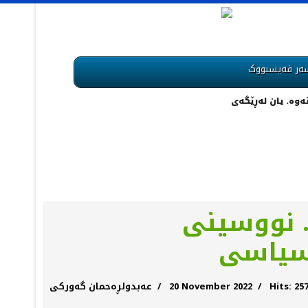
ەر فەیسبووک
.. نووسینی
 سیاسی
Hits: 25
20 November 2022
عەبدولڕەحمان گەورکی