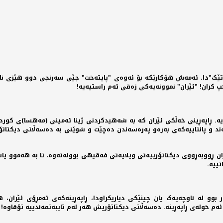
اتێک"دا. ئەمەش هۆکارێکە بۆ ئەوەی "پایتەخت" جێی سەرنجی دوو هێزی نایە
پ کران! "ئێران" نموونەیەکی زەقی ئەم راستیەیە!
ە. ڕاپەڕینی خەڵکی ئێران کە بە شەهیدکردنی ژینا ئەمینی (مەهسا)ی کورد لە
ەند و پانتاییەکەی بەرەو پەرەسەندن دەچێت و شوێنی بە دەسەڵاتی دیکتات
ووبەڕووی دیکتاتۆرییەتی ویلایەتی فەقیهی بوونەتەوە، تا بە هەموو یاسا 
ییە.
 بوو لە ناوچەیەک یان چینێکی دیاریکراودا، ڕاپەڕینەکەی ئەمڕۆی ئێران، 
ئەم خولەی ڕاپەڕینە. دەسەڵاتی دیکتاتۆریش هەر لەم تایبەتمەندییە تۆقاوە!