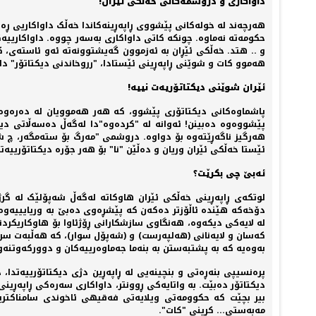
داواکاری و دروشمەکانی خەڵکی ئێران!
هەرچەند لە خولەکانی پێشووی ڕاپەڕینەکاندا خەڵک داواکاریی ڕەوا
حکومەتە نەماوە. چونکە کاتی داواکاری بەسەر چووە. داواکارییەک
و .. هتد. خەڵکی ئێڕان بە ئەزموون گەیشتوونەتە ئەو ئاستەی، 
هەموو کات و شوێنی ڕاپەڕینی ئێستادا، "رروخاندنی دیکتاتۆر" 
ئێران شوێنی دیکتاتۆریەت نییە!
پاشماوەکانی دیکتاتۆری پێشوو، کە هەر هەموویان لە دەرەوەی ئ
پێشووەوە دەبینن! ئەوانە لە "کردەوە"دا لەگەڵ دەسەڵاتی دی
هەرگیز ناگەڕێتەوە بۆ دواوە. دروشمی "مەرگ بۆ ستەمگەر، چ شا ب
ئێستا خەڵکی ئێران وریان و دەڵێن "نا" بۆ هەر جۆرە دیکتاتۆرییەتێ
ئه‌بێ چی بکرێت؟
لوتکەی ڕاپەڕینی خەڵکی ئێران هاوکاتە لەگەڵ شەپۆلێک لە گرژی
دۆخەکە هێندە ئاڵۆزتر دەکەن کە پێشڕەوی دەبێ بە وریایییەوە بک
لە لایەکی دیکەوە، هەنگاوی سازشکارانی ڕۆژئاوا بۆ هاوکاریکرد
کەسان و لایەنانی (هەلپەرست) و (شەپۆل سوار)، کە هەڵبەت سرو
بەوەیە کە بە پشتبەستن بە بنەما جەماوەرییەکان و دوورکەوتنەوە 
پرەنسیپی بنەڕەتی و بنچینەیی لە ڕاپەڕین دژی دیکتاتۆرییەتدا
دیکتاتۆر دەبێت. بە واتایەکی ڕوونتر، داواکاری سەرەکی ڕاپەڕینی 
بیر بچێت کە حکوومەتی ویلایەتی فەقیهی ئاخوندی سامناکترین و
مەبەستی... کڕینی "کات".