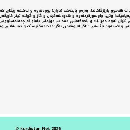
لە هەموو پارێزگاکاندا، بەرەو پایتەخت (تاران) بووەتەوە و نەخشە ڕێگای خە
ەیامێکدا وتی: چاوسورکردنەوە و هەڕەشەکردن و گاز و گوللە ئیتر کاریگەر ن
 ئێران ئەوە دەزانێت و باجەکەشی دەدات. دوژمنی داماو لە چەقبەستوویی و
دنی زیات، ئەوە بڵێسەی "ئاگر لە وەڵامی ئاگر"دا دادەگیرسێت و دەسەڵاتی وی
Previous article: دەسەڵاتی ویلایەتی فەقیهی ئێران هەوڵی مانەوە دەدات!
© kurdistan Net 2026