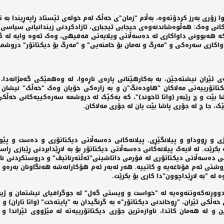
 زۆری بەرز کردۆتەوە، بەڵام "زمان"ی خەڵک لەم خولەی ئێستاد ڕاپەڕیندا بە تە
انی وەک: هەڵوەشاندنەوەی حیجابی ئیجباری، ئازادکردنی زیندانیانی سیاسی، 
کە هەبوونی داواکاری لە دەسەڵاتی ویلایەتی فەقیهی، وەک ئەوە وایە لە گۆ
داواکاری سەرەکی و "مەرگ و نەمان بۆ خامنەیی" و "مەرگ بۆ دیکتاتۆر" درو
ێران نیشتەجێن، بە بەکارهێنانی پارەی ناڕەوا، لە وەهمێکی گەمژانەدا، ل
کتاتۆرییەتی مەلاکان "هاودەنگ"ن و بە زارەکی خۆیان وەک "خەڵک" نیشان
ێت و چ رێبەر (واتا ئاخوند)"، کە یەکێک لە دروشمە سەرەکییەکانی خەڵکی ئێ
ک، جا چ لە جۆری پاشا بێت یان لە جۆری مەلاکان.
 و ڕووداو و پیلانگێڕی. پیلانەکانی دەسەڵاتی دیکتاتۆری و دەست و پێوە
رێت. لە لایەک پیلانەکانی دەسەڵاتی دیکتاتۆر بۆ بە لاڕێدابردنی ڕێبازی ڕا
نی دەسەڵاتی دیکتاتۆری لە فۆرمی داتاشینی"ئەڵتەرناتیڤ" و دروستکردنی نا
شتی ئەم قۆناغەیە و کاتییە. هەر لەبەر ئەم هۆکارانەشە هەنگاونان بەرەو 
لە "بە لاڕێداچوون"دا کاری بۆ بکرێت.
، دوورنەکەوتنەوەیە لە "خواست و ویستی گەل" لە جوگرافیای نیشتمان و ژ
خەڵکی ئێران، "ڕوخاندنی دیکتاتۆر"ە بە گرنگیدان بە "پایتەخت" (واتا تاران) 
 لە هەمان کاتدا، ناوازەترین جۆری دیکتاتۆرییەتە لە مێژووی ئێراندا و