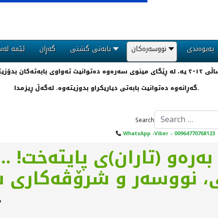
پەیوەندی
نووسەرەکان
بابەتی گشتی
گەڕان
ئێمە لەس
گەڕانەوە دەتوانیت بابەتی دیاریکراو بدوزیتەوە. لەگەڵ ڕیزمدا.
Search
WhatsApp -Viber - 00964770768123
بەرەو (تاران)ی پایتەخت! .
ی، نووسەر و شرۆڤەکاری
7