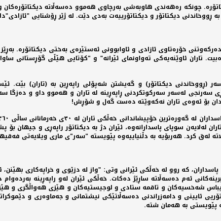
تاتۆرە. چونکە رەهەندی هاوبەشی بەرچاوی هەموو دەسەڵاتە دیکتاتۆرەکان و ب
بە ڕووخاندنی دیکتاتۆر و دیکتاتۆرییەت بەدی دێت. لە ژێر ڕۆشنایی "ئازادی"دا،
دەرکەوتنی خۆرەتاوی ئازادی و ئاوابوونی ئەستێرەی بەختی دیکتاتۆرە. بەڕێز
بیت. تاران ئاوێنەیەکی تەواونمای ئێرانە" و "کۆتایی هێڵی گۆڕستانی ساواک
 (ڕووخاندنی دیکتاتۆر) و گەیشتن شەپۆلی راپەڕین بە (تاران) بێت. ئێس
ی سەرنجی لەسەر سەرکوتکردنی ڕاپەڕینە لە تاران و هەموو داو و دەزگا سەر
دان بۆ ئەوەی تاران نەکەوێتە دەست گەل و شۆڕش!
ان لەلایەن سوپای پاسدارانەوە، ئێران دژ بە دیکتاتۆر راپەڕی و جیهان بۆ پ
ە لەق کرد. هەربۆیە بە دڵنیاییەوە پێویستە "سەر"ی ماری ویلایەتی فەقیهی ل
اران، کە روو لە خەڵکی ئێرانی وتی: "واز لە دزێوی و خراپەکاری بهێنن، ئە
ەکانی ئەم دەسەڵاتە ساڕێژ دەکات. خەڵکی ئێران لەو راپەڕینە بەردەوام د
یباس شەخسیەکان و تاقمە ستادی و لوجیستیەکان و هێزی هەواڵگری و هێزە 
اتۆریی ئایینی و دامەزراندنی دەسەڵاتێکی نیشتمانی و جەماوەری و دێموکرا
 پێویستی بە هەمان شتە.