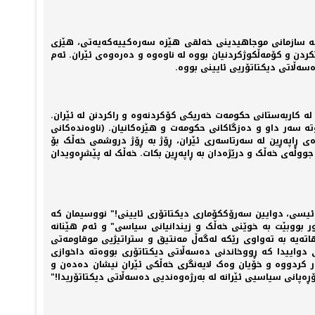
" کە سازمانی موجاهیدینی خەلقی هێزە سەرەکییەکەیەتی، هێزی
ن و کۆمەڵکوژکردنیان بووە لە ناوەوە و دەرەوەی ئێران. ئەم
لە کاربەستانی حکومەت خەریکی کۆکردنەوە و راکردنن لە ئێران.
ە سەر داو و دەزگاکانی حکومەت و هێزەکانیان. (ناوەندەکانی
ی ڕاپەڕین لە سەرتاسەری ئێران، ڕۆژ بە ڕۆژ دروشمی خەڵک بۆ
 جووڵەی خەڵک و درێژەدان بە ڕاپەڕین بکات. خەڵک لە پێشڕەویدان
ڕەئیسی، دوایین سەرۆککۆماری دیکتاتۆری ئایینی!" نووسیمان کە
 بووبێت بە خوێنی خەڵک و زیندانیانی سیاسی" و ئەم هێنانە
تەیە به تەواوی رێکە لەگەڵ مەنتیق و ستراتیژیی موقاومەتی
 دواییدا کە ڕووخاندنی دەسەڵاتی دیکتاتۆری بووەتە داخوازی
کردووە و خۆیان وەک لایەنگری خەڵکی ئێران نیشان دەدەن و
ۆڕەپانی سیاسیی ئێرانە لە بەرژەوەندیی دەسەڵاتی دیکتاتۆریدا!"