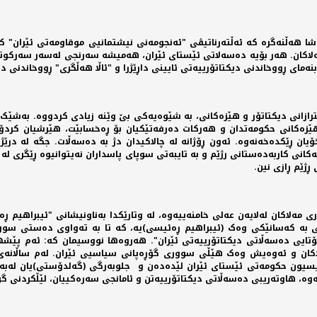
 حاشا هەڵنەگرە کە ئەڵتەرناتیڤی "ئەنجومەنی نیشتمانیی موقاومەتی ئێران
کان. هەر بۆیە دەسەلاتی ئێستای ئێران، هەمیشە سەرنجی لەسەر سەرکوتکرد
رازانی دیکتاتۆر و هێزەکانی، بە شێوەیەکی بێ وێنە زیادی کردووە. بەشێک 
ێزەکانی حکومەتدان و هەرکات دەرفەتێکیان بۆ ڕەخسابێت، هێرشیان کردۆت
 ڕێکدەخەنەوە. ئەون ڕۆژانە لە چالاکیدان دژ بە دەسەڵات. جگە لە درێژە
کانی کاربەدەستانی رژێم و بە تایبەتی سوپای پاسداران نەیتوانیوە ڕێگری لە
ڕژێم ڕازی نین.
مەلاکان لەلایەن عەلی خامنەییەوە، لە وتارێکدا بەناونیشانی "ئیبراهیم 
 بە کەسانێکی وەک (ئیبراهیم ڕەئیسی)یە، کە تا بە تەواوی دەستی سوور
تایی دەسەڵاتی دیکتاتۆرییەتی ئێران". هەروەها نووسیمان کە: ئەم پێشها
 مەلاکان و ئەوەیش وەک هێڵی سووری گۆڕەپانی سیاسیی ئێران. لەم ساڵانەی
سیون حکومەتی ئێستای ئێران لێدەدەن و جلوبەرگی (گەلدۆستی)یان لەبەر 
ڵەوە، هاوتەریبی دەسەڵاتی دیکتاتۆرییەتن و ئامانجی سەرەکییان، لێڵکردنی گ