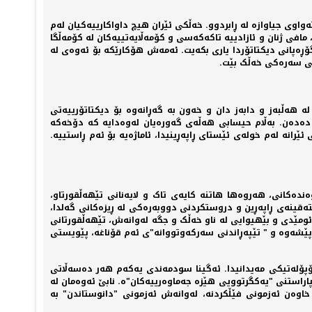
واوی جیاوازە لە ڕابردوو. خەڵکی ئێران هیچ داواکارییەکیان لەم
مافی ژنان و ئازادییە تاکەکەسی و کۆمەڵایەتییەکان لە کۆمەڵگا
ڕەپانی دیکتاتۆردا یاری بکەیت. ئەمەش هۆکارێکە بۆ ئەوەی لە
شمی سەرەکی خەڵک بێت.
ە هەڵبەز و دابەز دان و خەون بە گەڕانەوە بۆ دیکتاتۆرییەتی
 دەدەن. بەڵام حیسابی هەڵەی گەورەیان لەوەدایە کە دۆخەکە
رانە لەم خولەی ئێستای ڕاپەڕینیدا، ئاماژەیە بۆ ئەم ڕاستییە.
ندەکانی، هەروەها هاتنە کایەی تاک و لایەنانی تێهەڵقورتاو،
ستەقینەی ڕاپەڕین و دروستکردنی دووبەرەکی لە ڕیزەکانی گەلدا،
ئومێدی و بێهیوایی لە ناو خەڵک و جگە لەوانەش، تێهەڵقورتانی
پێشەوە و " تێپەڕاندنی سەرکەوتووانە"ی ئەم قۆناغە، پێویستی
یۆپۆلەتیکی مەیدانیدا. ئەگینا سودمەندی یەکەم هەر دەسەڵاتی
و پاراستنی "یەکگرتوویی هێزە جەماوەرییەکان"ە. نابێ ئەوەمان لە
 خاوەن ئەزمونی فێڵکردنە، لەوانەش ئەزمونی "دانوستاندن" بە