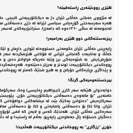
هێزی رووخێنەری ڕاستەقینە؟
لە مێژووی خەباتی خەڵکی ئێران دژ بە دیکتاتۆرییەتی ئایینی،
هەرە سەرسەختی گۆڕەپانی سیاسی ئێرانە لە دژی دەسەڵاتی مەلا
ئەنجومەنە لە ساڵی ١٣٦٠ەوە کە دامەزرا، ستراتیژییەکەی لەسەر بنەمای ڕووخاندنی دیکتاتۆرییەتی ئایینی داڕێژرا و "ئاڵا هەڵگری" ڕووخاندنی دەسەڵاتی دیکتاتۆریی ئایینی بووە.
ریزبەستنەکانی دوو هێزی بەرامبەر!
ڕاپەڕینی خەڵکی ئێران حکومەتی خستووەتە لێواری داڕمان و لێکت
خەڵک و بەتایبەت گەنجانی ئێرانی لە قۆناغی هێرشکردنە سەر ه
شۆڕش)یش بە شێوەیەکی بێ وێنە خەریکە فراوانتر دەبن و خۆیان
ڕووخاندنی دیکتاتۆرییەت توندتر و بەرزتر دەبێتەوە. هەڕەشەکردنە
و پێداگری بڕیارەکانی خۆیانن و بە هیچ شتێک کەمتر لە ڕووخاندنی 
بیرخستنەوەیەکی گرنگ!
دوابەدوای هێنانە سەر کاری (ئیبراهیم ڕەئیسی) وەک سەرکۆماری 
خامنەیی "بۆ مانەوەی دەسەڵاتی دیکتاتۆرییەتی خۆی، پێویستی
سەرکارەیش "دەتوانێ یەکێک بێت لە نیشانەکانی دواقۆناغی کۆ
ئێران، واتا (نا) بۆ دەسەڵاتی پاشایەتی و (نا) بۆ دەسەڵاتی
سەرەکیی خەڵکی ئێران، هەندێک کەس و لایەن کە لافی ئۆپۆزی
دەنگیان خستۆتە پاڵ جەماوەری راپەڕیو، بەڵام لە ڕاستیدا و لە د
خۆری "رزگاری" بە ڕووخاندنی دیکتاتۆرییەت هەڵدیت!