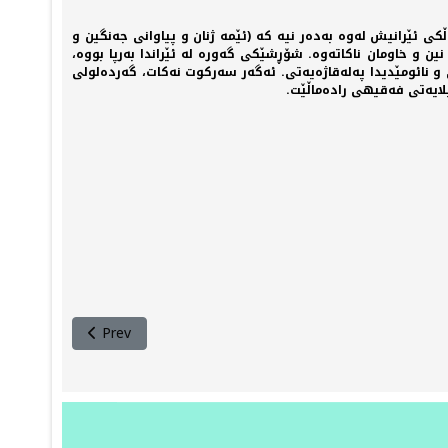
ڵکی ئێرانیش لەوە بەدەر نیە کە (ئێمە ژنان و پیاوانی جەنگین و
ین و خاومان ناکاتەوە. شۆڕشێکی گەورە لە ئێراندا بەرپا بووە،
 نائومێدیدا پەلەقاژەیەتی. ئەگەر سەرکوت نەکات، گەردەلولی
لایەتی فەقیهی رادەماڵێت.
Prev