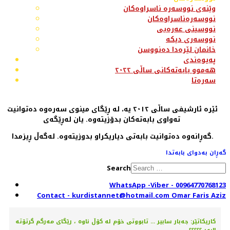
وێنەی نووسەرە ناسراوەکان
نووسەرەناسراوەکان
نووسینی عەرەبی
نووسەری دیکە
خانمان لێرەدا دەنووسن
پەیوەندی
هەموو بابەتەکانی ساڵی ٢٠٢٢
سەرەتا
ئێرە ئارشیفی ساڵی ٢٠١٢ یە، لە ڕێگای مینوی سەرەوە دەتوانیت
تەواوی بابەتەکان بدۆزیتەوە. یان لەڕێگەی
گەڕانەوە دەتوانیت بابەتی دیاریکراو بدوزیتەوە. لەگەڵ ڕیزمدا.
گەڕان بەدوای بابەتدا
Search
WhatsApp -Viber - 00964770768123
Contact - kurdistannet@hotmail.com Omar Faris Aziz
کاریکاتێر: جەبار سابیر ... تابووتی خۆم لە کۆڵ ناوە ، رێگای مەرگم گرتۆتە