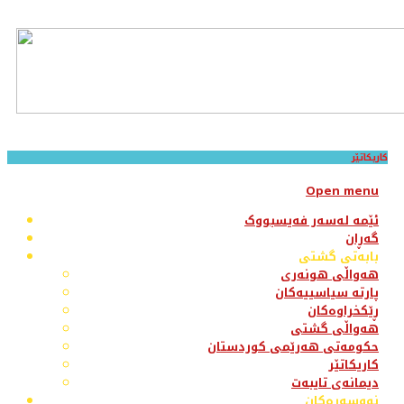
کاریکاتێر
Open menu
ئێمە لەسەر فەیسبووک
گەڕان
بابەتی گشتی
هەواڵی هونەری
پارتە سیاسییەکان
ڕێکخراوەکان
هەواڵی گشتی
حکومەتی هەرێمی کوردستان
کاریکاتێر
دیمانەی تایبەت
نووسەرەکان