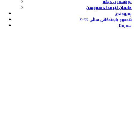
نووسەری دیکە
خانمان لێرەدا دەنووسن
پەیوەندی
هەموو بابەتەکانی ساڵی ٢٠٢٢
سەرەتا