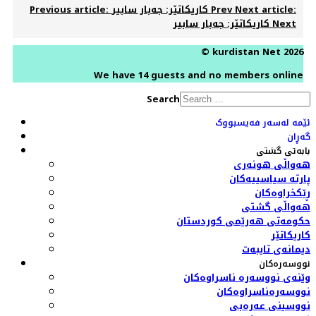
Next article:
Prev
Previous article: کاریکاتێر: جەبار سابیر
Next
کاریکاتێر: جەبار سابیر
© kurdistan Net 2026
We have 14 guests and no members online
Search
ئێمە لەسەر فەیسبووک
گەڕان
بابەتی گشتی
هەواڵی هونەری
پارتە سیاسییەکان
ڕێکخراوەکان
هەواڵی گشتی
حکومەتی هەرێمی کوردستان
کاریکاتێر
دیمانەی تایبەت
نووسەرەکان
وێنەی نووسەرە ناسراوەکان
نووسەرەناسراوەکان
نووسینی عەرەبی