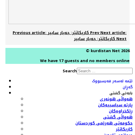
Next article:
Prev
Previous article: کاریکاتێر: جەبار سابیر
Next
کاریکاتێر: جەبار سابیر
© kurdistan Net 2026
We have 17 guests and no members online
Search
ئێمە لەسەر فەیسبووک
گەڕان
بابەتی گشتی
هەواڵی هونەری
پارتە سیاسییەکان
ڕێکخراوەکان
هەواڵی گشتی
حکومەتی هەرێمی کوردستان
کاریکاتێر