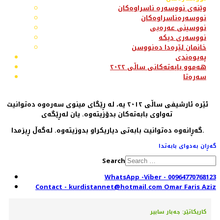
وێنەی نووسەرە ناسراوەکان
نووسەرەناسراوەکان
نووسینی عەرەبی
نووسەری دیکە
خانمان لێرەدا دەنووسن
پەیوەندی
هەموو بابەتەکانی ساڵی ٢٠٢٢
سەرەتا
ئێرە ئارشیفی ساڵی ٢٠١٢ یە، لە ڕێگای مینوی سەرەوە دەتوانیت
تەواوی بابەتەکان بدۆزیتەوە. یان لەڕێگەی
گەڕانەوە دەتوانیت بابەتی دیاریکراو بدوزیتەوە. لەگەڵ ڕیزمدا.
گەڕان بەدوای بابەتدا
Search
WhatsApp -Viber - 00964770768123
Contact - kurdistannet@hotmail.com Omar Faris Aziz
کاریکاتێر: جەبار سابیر