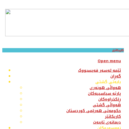
کاریکاتێر
Open menu
ئێمە لەسەر فەیسبووک
گەڕان
بابەتی گشتی
هەواڵی هونەری
پارتە سیاسییەکان
ڕێکخراوەکان
هەواڵی گشتی
حکومەتی هەرێمی کوردستان
کاریکاتێر
دیمانەی تایبەت
نووسەرەکان