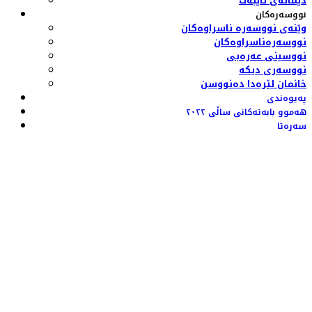
دیمانەی تایبەت
نووسەرەکان
وێنەی نووسەرە ناسراوەکان
نووسەرەناسراوەکان
نووسینی عەرەبی
نووسەری دیکە
خانمان لێرەدا دەنووسن
پەیوەندی
هەموو بابەتەکانی ساڵی ٢٠٢٢
سەرەتا