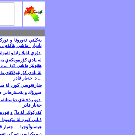
يةكيَتي ئةوروثا و تور
ناديار - بةشي يةكةم
. .
دؤزي لةيلا زانا و ثةيوةن
هةوليَر
بةشي (2)
... د
لة يادي كؤرةوةكةي بةهاري 1991 دا : رؤذذميَري رةو : ئةزم
... د. جةبار قادر
ضارةنوسي كورد لة مس بيَ
ضيرؤك و بةسةرهاتي سي 
دوو رةخنةي دؤستانة، 
جةبار قادر
كةركوك: لة دلَ و قودسي
ذناني كورد لة ميَذوودا
.
هيضنؤلَؤجيا .... جةبار ق
ديموكراسي توركي ئةمجارة