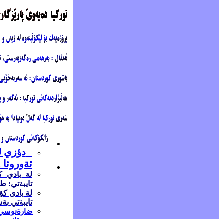
دؤزي ل
ئةوروثا .
تايبةتي: ط
تايبةتي
بةش
ضارةنوسي كو