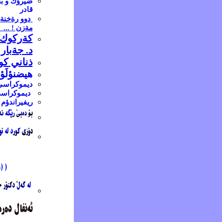
ضيرؤك و بة
قادر
دوو رةخنة
مةزن ! ... 
كةركوك: 
د. جةبار 
ذناني كور
هيضنؤلَؤج
ديموكراسي ت
ديموكراسي ل
ريفيراندؤم و