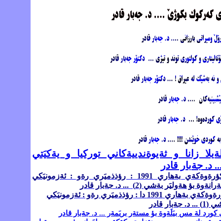
ةيلا زانا و ثةيوةندييةكاني توركيا و يةكيَتي
.. د. جةبار قادر
لة يادي كؤرةوةكةي بةهاري 1991 : رؤذذميَري رةو : ئةزمونيَكي
ةرانةوة بؤ هةوليَر
بةشي (2)
... د. جةبار قادر
لة يادي كؤرةوةكةي بةهاري 1991 دا : رؤذذميَري رةو : ئةزمونيَكي
ي (1)
... د. جةبار قادر
رد لة مس بيَلَةوة بؤ مستةر بريَمةر ... د. جةبار قادر