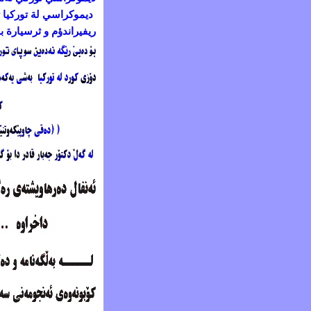
ديموكراسي لة توركيا ثي
ريفيراندؤم و ثرسيارة بيَ