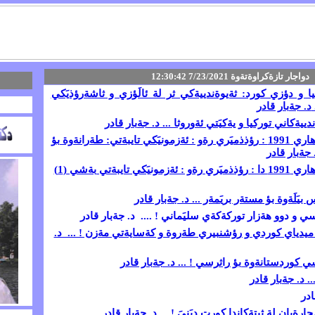
دواجار تازةكراوةتةوة 7/23/2021 12:30:42
كيا و دؤزي كورد: ثةيوةندييةكي ثر لة ئالَؤزي و ثاشةرؤذيَكي
.
د. جةبار قادر
دييةكاني توركيا و يةكيَتي ئةوروثا ... د. جةبار قادر
لة يادي كؤرةوةكةي بةهاري 1991 : رؤذذميَري رةو : ئةزمونيَكي تايبةتي: طةرانةوة بؤ
. جةبار قادر
ونيَكي تايبةتي
بةشي (1)
لَةوة بؤ مستةر بريَمةر ... د. جةبار قادر
و دوو هةزار توركةكةي سليَماني ! .... د. جةبار قادر
ميدياي كوردي و رؤشنبيري طةروة و كةسايةتي مةزن ! ... د.
 كوردستانةوة بؤ راثرسي ! ... د. جةبار قادر
..
د. جةبار قادر
ادر
يان لة ثيتةكاندا كورت ديَنيَ ! ... د. جةبار قادر