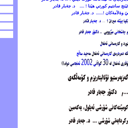
َنج سانتيم كورتي هيَنا ! .... د. جةبار قادر
 وةلاَمةكان !...... د. جةبار قادر