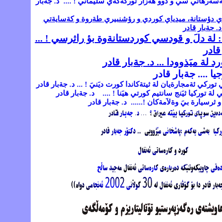
سةرهاتي سي و دوو هةزار توركةكةي سليَماني ! .... د. جةبار
ي دؤستانة، ميدياي كوردي و رؤشنبيري طةروة و كةسايةتي
د. جةبار قادر
لة دلَ و قودسي كوردستانةوة بؤ راثرسي ! ...
قادر
د لة ميَذوودا
...
د. جةبار قادر
يا .... جةبار قادر
وركي ئةمجارةيان لة ثيتةكاندا كورت ديَنيَ ! ... د. جةبار قادر
ة توركيا ثيَنج سانتيم كورتي هيَنا ! .... د. جةبار قادر
 ثرسيارة بيَ وةلاَمةكان !...... د. جةبار قادر